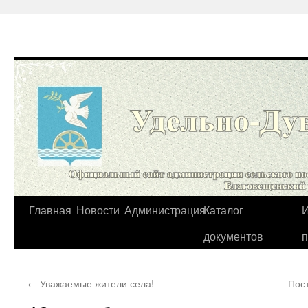
Перейти
Главная
Новости
Администрация
Каталог
И
к
документов
содержимому
←
Уважаемые жители села!
Пос