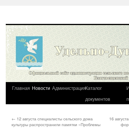
Перейти
Главная
Новости
Администрация
Каталог
И
к
документов
содержимому
←
12 августа специалисты сельского дома
16 август
культуры распространили памятки «Проблемы
фор