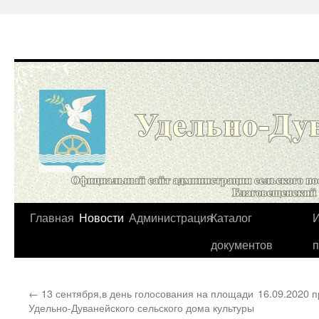
Перейти
Главная
Новости
Администрация
Каталог
И
к
документов
содержимому
←
13 сентября,в день голосования на площади
16.09.2020 
Удельно-Дуванейского сельского дома культуры