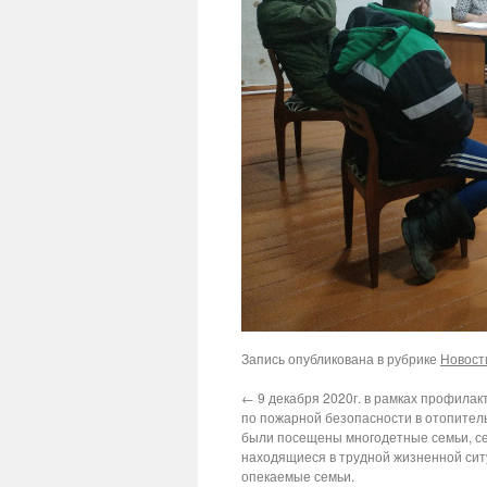
Запись опубликована в рубрике
Новост
←
9 декабря 2020г. в рамках профилак
по пожарной безопасности в отопител
были посещены многодетные семьи, с
находящиеся в трудной жизненной ситу
опекаемые семьи.