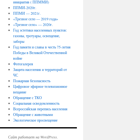
инициатив ( ППММИ)
ППМИ-2020г.
ППМИ — 2021г.
«Трезвое село — 2019 года»
«Трезвое село» — 2020г.
Год эстетики населенных пунктов:
газоны, тротуары, освещение,
заборы
Год памяти и славы в честь 75-летия
Победы в Великой Отечественной
войне
Фотогалерея
Защита населения и территорий от
ЧС
Пожарная безопасность
Цифровое эфирное телевизионное
вещание
Обращение с ТКО
Социальная осведомленность
Всероссийская перепись населения
Обращение с животными
Экологическое просвещение
Сайт работает на WordPress.