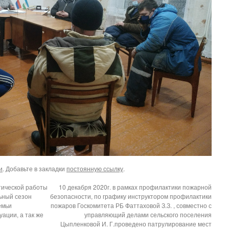
и
. Добавьте в закладки
постоянную ссылку
.
тической работы
10 декабря 2020г. в рамках профилактики пожарной
ьный сезон
безопасности, по графику инструктором профилактики
емьи
пожаров Госкомитета РБ Фаттаховой З.З. , совместно с
ации, а так же
управляющий делами сельского поселения
Цыпленковой И. Г.проведено патрулирование мест