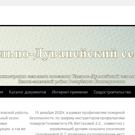
ия
Каталог документов
Интернет-приемная
Градостроительство
тической работы
10 декабря 2020г. в рамках профилактики пожарной
ьный сезон
безопасности, по графику инструктором профилактики
емьи
пожаров Госкомитета РБ Фаттаховой З.З. , совместно с
ации, а так же
управляющий делами сельского поселения
Цыпленковой И. Г.проведено патрулирование мест