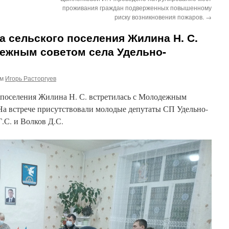
проживания граждан подверженных повышенному
риску возникновения пожаров.
→
ва сельского поселения Жилина Н. С.
дежным советом села Удельно-
ом
Игорь Расторгуев
го поселения Жилина Н. С. встретилась с Молодежным
 На встрече присутствовали молодые депутаты СП Удельно-
.С. и Волков Д.С.