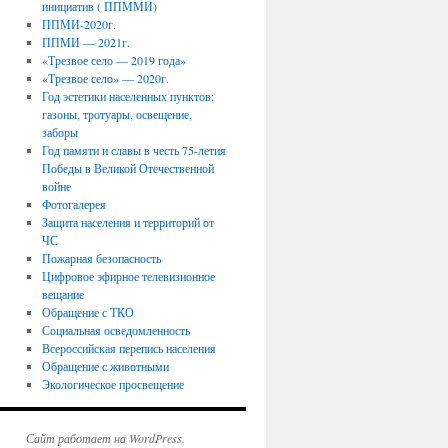
инициатив ( ППММИ)
ППМИ-2020г.
ППМИ — 2021г.
«Трезвое село — 2019 года»
«Трезвое село» — 2020г.
Год эстетики населенных пунктов:
газоны, тротуары, освещение,
заборы
Год памяти и славы в честь 75-летия
Победы в Великой Отечественной
войне
Фотогалерея
Защита населения и территорий от
ЧС
Пожарная безопасность
Цифровое эфирное телевизионное
вещание
Обращение с ТКО
Социальная осведомленность
Всероссийская перепись населения
Обращение с животными
Экологическое просвещение
Сайт работает на WordPress.