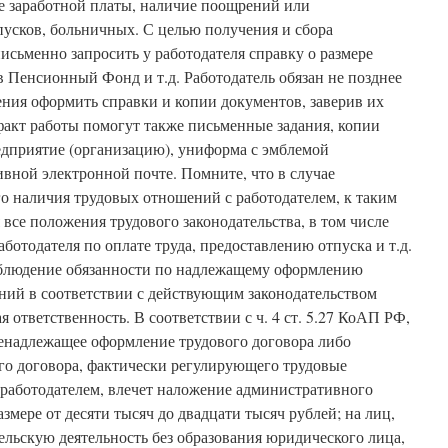
е заработной платы, наличие поощрений или
усков, больничных. С целью получения и сбора
письменно запросить у работодателя справку о размере
в Пенсионный Фонд и т.д. Работодатель обязан не позднее
ения оформить справки и копии документов, заверив их
факт работы помогут также письменные задания, копии
редприятие (организацию), униформа с эмблемой
ивной электронной почте. Помните, что в случае
о наличия трудовых отношений с работодателем, к таким
се положения трудового законодательства, в том числе
ботодателя по оплате труда, предоставлению отпуска и т.д.
облюдение обязанности по надлежащему оформлению
ний в соответствии с действующим законодательством
 ответственность. В соответствии с ч. 4 ст. 5.27 КоАП РФ,
енадлежащее оформление трудового договора либо
го договора, фактически регулирующего трудовые
работодателем, влечет наложение административного
змере от десяти тысяч до двадцати тысяч рублей; на лиц,
ьскую деятельность без образования юридического лица,