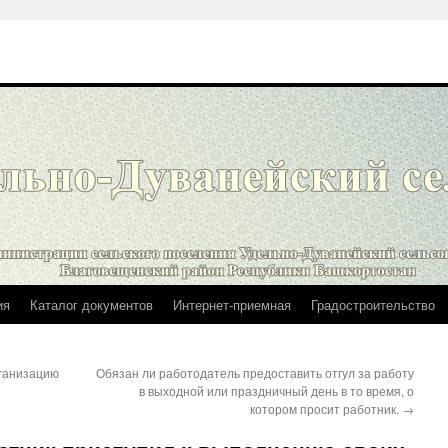
ия
Каталог документов
Интернет-приемная
Градостроительство
рганизацию
Обязан ли работодатель предоставить отгул за работу
в выходной или праздничный день в то время, о
котором просит работник.
→