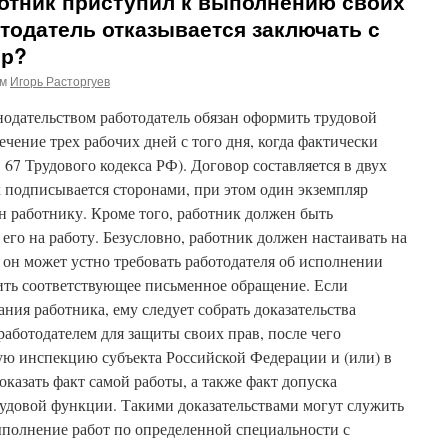
ботник приступил к выполнению своих
отодатель отказывается заключать с
ор?
ом
Игорь Расторгуев
нодательством работодатель обязан оформить трудовой
чение трех рабочих дней с того дня, когда фактически
. 67 Трудового кодекса РФ). Договор составляется в двух
 подписывается сторонами, при этом один экземпляр
н работнику. Кроме того, работник должен быть
его на работу. Безусловно, работник должен настаивать на
 он может устно требовать работодателя об исполнении
ить соответствующее письменное обращение. Если
ния работника, ему следует собрать доказательства
аботодателем для защиты своих прав, после чего
вую инспекцию субъекта Российской Федерации и (или) в
оказать факт самой работы, а также факт допуска
удовой функции. Такими доказательствами могут служить
олнение работ по определенной специальности с