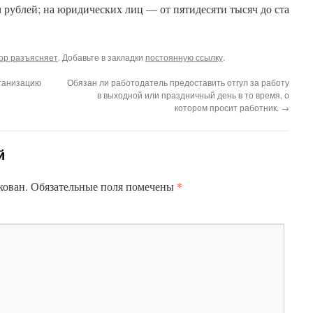
ч рублей; на юридических лиц — от пятидесяти тысяч до ста
ор разъясняет
. Добавьте в закладки
постоянную ссылку
.
рганизацию
Обязан ли работодатель предоставить отгул за работу
в выходной или праздничный день в то время, о
котором просит работник.
→
й
*
кован.
Обязательные поля помечены