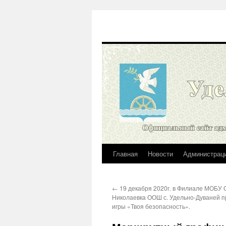
Главная
Новости
Администрац
Перейти
к
←
19 декабря 2020г. в Филиале МОБУ 
содержимому
Николаевка ООШ с. Удельно-Дуваней п
игры «Твоя безопасность».