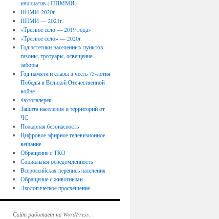
инициатив ( ППММИ)
ППМИ-2020г.
ППМИ — 2021г.
«Трезвое село — 2019 года»
«Трезвое село» — 2020г.
Год эстетики населенных пунктов:
газоны, тротуары, освещение,
заборы
Год памяти и славы в честь 75-летия
Победы в Великой Отечественной
войне
Фотогалерея
Защита населения и территорий от
ЧС
Пожарная безопасность
Цифровое эфирное телевизионное
вещание
Обращение с ТКО
Социальная осведомленность
Всероссийская перепись населения
Обращение с животными
Экологическое просвещение
Сайт работает на WordPress.