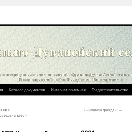
ия
Каталог документов
Интернет-приемная
Градостроительство
ООШ с.
Вниманию граждан!
→
роведены квест-