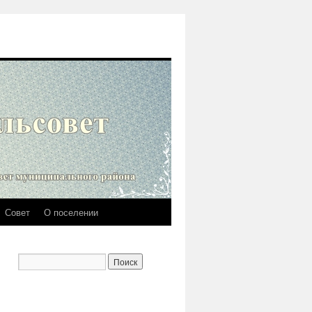
Совет
О поселении