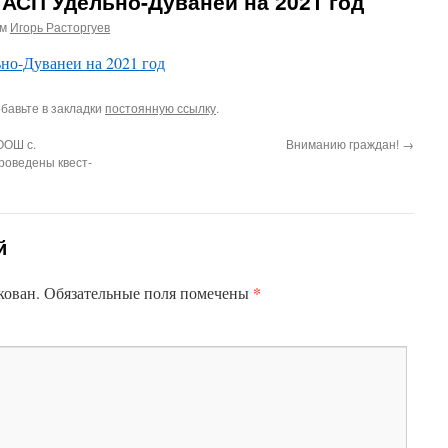
АСП Удельно-Дуванеи на 2021 год
ом
Игорь Расторгуев
о-Дуванеи на 2021 год
обавьте в закладки
постоянную ссылку
.
ООШ с.
Вниманию граждан!
→
роведены квест-
й
*
кован.
Обязательные поля помечены