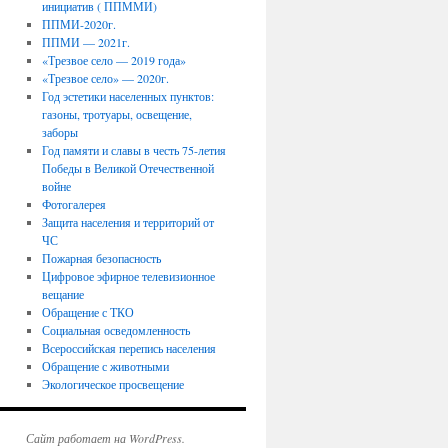
инициатив ( ППММИ)
ППМИ-2020г.
ППМИ — 2021г.
«Трезвое село — 2019 года»
«Трезвое село» — 2020г.
Год эстетики населенных пунктов:
газоны, тротуары, освещение,
заборы
Год памяти и славы в честь 75-летия
Победы в Великой Отечественной
войне
Фотогалерея
Защита населения и территорий от
ЧС
Пожарная безопасность
Цифровое эфирное телевизионное
вещание
Обращение с ТКО
Социальная осведомленность
Всероссийская перепись населения
Обращение с животными
Экологическое просвещение
Сайт работает на WordPress.