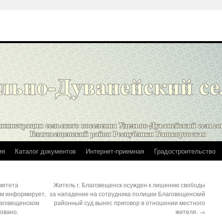
ия
Каталог документов
Интернет-приемная
Градостроительство
митета
Житель г. Благовещенск осужден к лишению свободы
ям информирует,
за нападение на сотрудника полиции Благовещенский
лаговещенском
районный суд вынес приговор в отношении местного
ровано.
жителя.
→