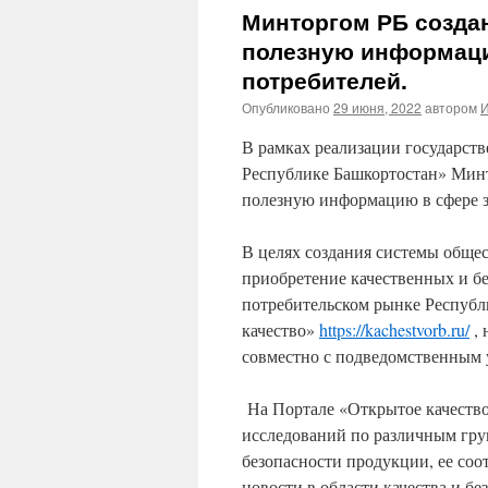
Минторгом РБ созда
полезную информаци
потребителей.
Опубликовано
29 июня, 2022
автором
И
В рамках реализации государст
Республике Башкортостан» Мин
полезную информацию в сфере з
В целях создания системы общес
приобретение качественных и бе
потребительском рынке Республ
качество»
https://kachestvorb.ru/
, 
совместно с подведомственным
На Портале «Открытое качество
исследований по различным груп
безопасности продукции, ее соо
новости в области качества и б