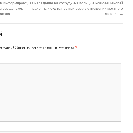
ям информирует,
за нападение на сотрудника полиции Благовещенский
лаговещенском
районный суд вынес приговор в отношении местного
ровано.
жителя.
→
й
*
кован.
Обязательные поля помечены