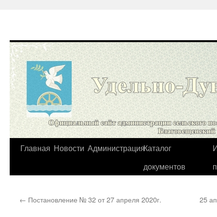
Перейти
Главная
Новости
Администрация
Каталог
И
к
документов
содержимому
←
Постановление № 32 от 27 апреля 2020г.
25 а