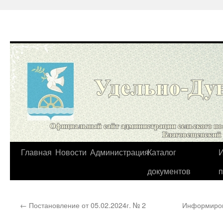
Перейти
Главная
Новости
Администрация
Каталог
И
к
документов
содержимому
←
Постановление от 05.02.2024г. № 2
Информиров