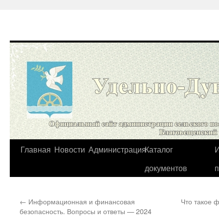
Перейти
Главная
Новости
Администрация
Каталог
И
к
документов
содержимому
←
Информационная и финансовая
Что такое 
безопасность. Вопросы и ответы — 2024