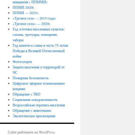
инициатив ( ППММИ)
ППМИ-2020г.
ППМИ — 2021г.
«Трезвое село — 2019 года»
«Трезвое село» — 2020г.
Год эстетики населенных пунктов:
газоны, тротуары, освещение,
заборы
Год памяти и славы в честь 75-летия
Победы в Великой Отечественной
войне
Фотогалерея
Защита населения и территорий от
ЧС
Пожарная безопасность
Цифровое эфирное телевизионное
вещание
Обращение с ТКО
Социальная осведомленность
Всероссийская перепись населения
Обращение с животными
Экологическое просвещение
Сайт работает на WordPress.