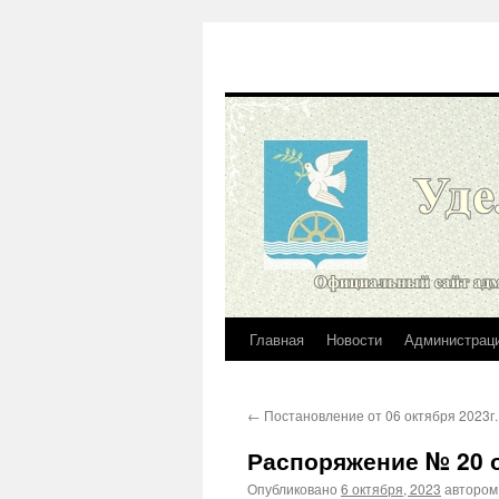
Главная
Новости
Администрац
Перейти
к
←
Постановление от 06 октября 2023г.
содержимому
Распоряжение № 20 от
Опубликовано
6 октября, 2023
автором