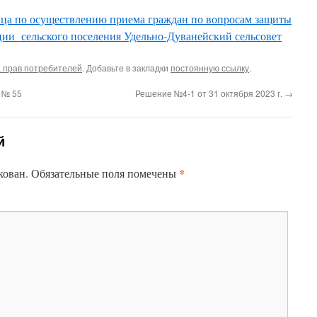
ица по осуществлению приема граждан по вопросам защиты
ии сельского поселения Удельно-Дуванейский сельсовет
 прав потребителей
. Добавьте в закладки
постоянную ссылку
.
 № 55
Решение №4-1 от 31 октября 2023 г.
→
й
*
кован.
Обязательные поля помечены