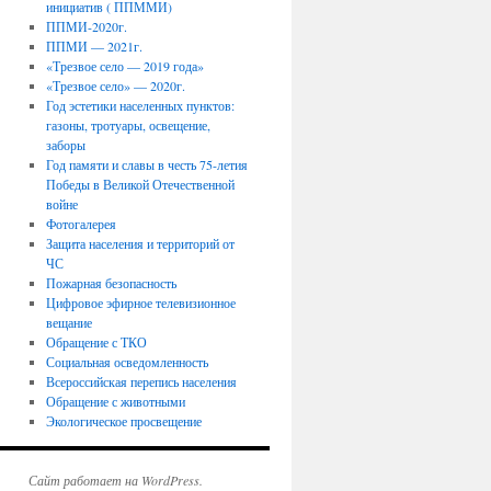
инициатив ( ППММИ)
ППМИ-2020г.
ППМИ — 2021г.
«Трезвое село — 2019 года»
«Трезвое село» — 2020г.
Год эстетики населенных пунктов:
газоны, тротуары, освещение,
заборы
Год памяти и славы в честь 75-летия
Победы в Великой Отечественной
войне
Фотогалерея
Защита населения и территорий от
ЧС
Пожарная безопасность
Цифровое эфирное телевизионное
вещание
Обращение с ТКО
Социальная осведомленность
Всероссийская перепись населения
Обращение с животными
Экологическое просвещение
Сайт работает на WordPress.