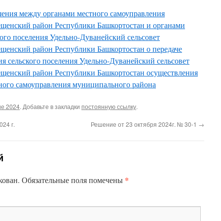
ения между органами местного самоуправления
ещенский район Республики Башкортостан и органами
кого поселения Удельно-Дуванейский сельсовет
щенский район Республики Башкортостан о передаче
я сельского поселения Удельно-Дуванейский сельсовет
ещенский район Республики Башкортостан осуществления
ного самоуправления муниципального района
е 2024
. Добавьте в закладки
постоянную ссылку
.
24 г.
Решение от 23 октября 2024г. № 30-1
→
й
*
кован.
Обязательные поля помечены