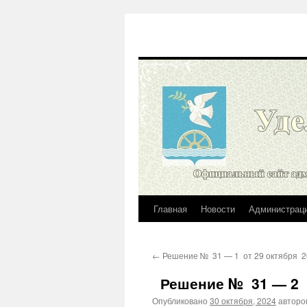
Главная
Новости
Администрац
Перейти
к
←
Решение № 31 — 1 от 29 октября 20
содержимому
Решение № 31 — 2 от
Опубликовано
30 октября, 2024
авторо