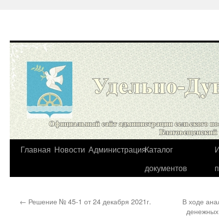
Перейти
Главная
Новости
Администрация
Каталог
И
к
документов
содержимому
←
Решение № 45-1 от 24 декабря 2021г.
В ходе ана
денежных 