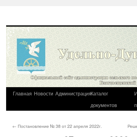
Перейти
Главная
Новости
Администрация
Каталог
И
к
документов
содержимому
←
Постановление № 38 от 22 апреля 2022г.
Реше