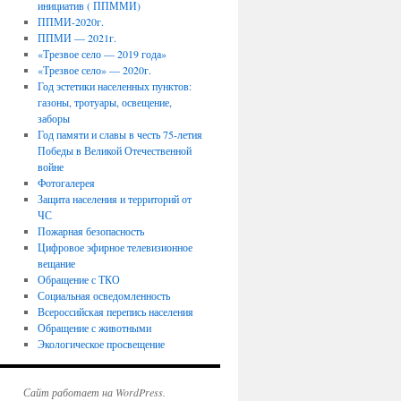
инициатив ( ППММИ)
ППМИ-2020г.
ППМИ — 2021г.
«Трезвое село — 2019 года»
«Трезвое село» — 2020г.
Год эстетики населенных пунктов:
газоны, тротуары, освещение,
заборы
Год памяти и славы в честь 75-летия
Победы в Великой Отечественной
войне
Фотогалерея
Защита населения и территорий от
ЧС
Пожарная безопасность
Цифровое эфирное телевизионное
вещание
Обращение с ТКО
Социальная осведомленность
Всероссийская перепись населения
Обращение с животными
Экологическое просвещение
Сайт работает на WordPress.