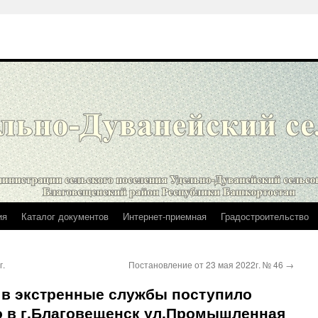
ия
Каталог документов
Интернет-приемная
Градостроительство
г.
Постановление от 23 мая 2022г. № 46
→
 в экстренные службы поступило
о в г.Благовещенск ул.Промышленная