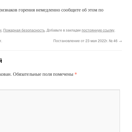
изнаков горения немедленно сообщите об этом по
и
,
Пожарная безопасность
. Добавьте в закладки
постоянную ссылку
.
г.
Постановление от 23 мая 2022г. № 46
→
й
*
кован.
Обязательные поля помечены