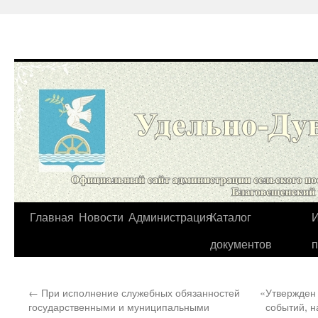
Перейти
Главная
Новости
Администрация
Каталог
И
к
документов
содержимому
←
При исполнение служебных обязанностей
«Утвержден
государственными и муниципальными
событий, н