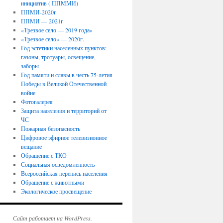
инициатив ( ППММИ)
ППМИ-2020г.
ППМИ — 2021г.
«Трезвое село — 2019 года»
«Трезвое село» — 2020г.
Год эстетики населенных пунктов:
газоны, тротуары, освещение,
заборы
Год памяти и славы в честь 75-летия
Победы в Великой Отечественной
войне
Фотогалерея
Защита населения и территорий от
ЧС
Пожарная безопасность
Цифровое эфирное телевизионное
вещание
Обращение с ТКО
Социальная осведомленность
Всероссийская перепись населения
Обращение с животными
Экологическое просвещение
Сайт работает на WordPress.