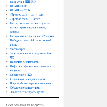
инициатив ( ППММИ)
ППМИ-2020г.
ППМИ — 2021г.
«Трезвое село — 2019 года»
«Трезвое село» — 2020г.
Год эстетики населенных пунктов:
газоны, тротуары, освещение,
заборы
Год памяти и славы в честь 75-летия
Победы в Великой Отечественной
войне
Фотогалерея
Защита населения и территорий от
ЧС
Пожарная безопасность
Цифровое эфирное телевизионное
вещание
Обращение с ТКО
Социальная осведомленность
Всероссийская перепись населения
Обращение с животными
Экологическое просвещение
Сайт работает на WordPress.