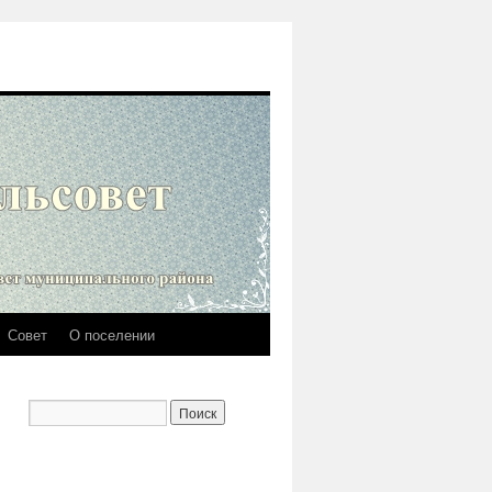
Совет
О поселении