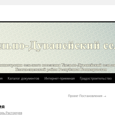
ия
Каталог документов
Интернет-приемная
Градостроительство
Проект Постановления
→
ия
орь Расторгуев