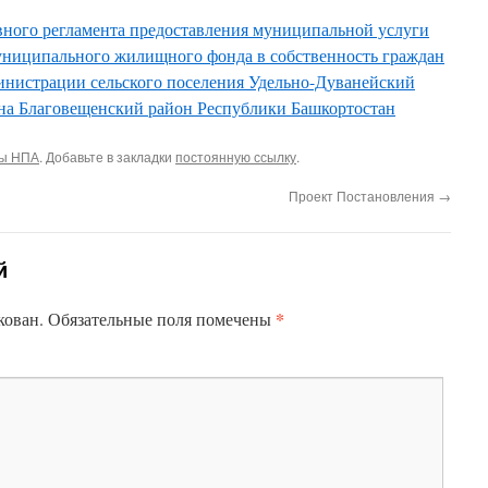
ного регламента предоставления муниципальной услуги
ниципального жилищного фонда в собственность граждан
инистрации сельского поселения Удельно-Дуванейский
на Благовещенский район Республики Башкортостан
ты НПА
. Добавьте в закладки
постоянную ссылку
.
Проект Постановления
→
й
*
кован.
Обязательные поля помечены