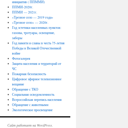
инициатив ( ППММИ)
ППМИ-2020г.
ППМИ — 2021г.
«Трезвое село — 2019 года»
«Трезвое село» — 2020г.
Год эстетики населенных пунктов:
газоны, тротуары, освещение,
заборы
Год памяти и славы в честь 75-летия
Победы в Великой Отечественной
войне
Фотогалерея
Защита населения и территорий от
ЧС
Пожарная безопасность
Цифровое эфирное телевизионное
вещание
Обращение с ТКО
Социальная осведомленность
Всероссийская перепись населения
Обращение с животными
Экологическое просвещение
Сайт работает на WordPress.