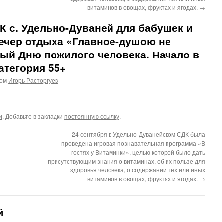
витаминов в овощах, фруктах и ягодах.
→
ДК с. Удельно-Дуваней для бабушек и
вечер отдыха «Главное-душою не
ый Дню пожилого человека. Начало в
категория 55+
ром
Игорь Расторгуев
и
. Добавьте в закладки
постоянную ссылку
.
24 сентября в Удельно-Дуванейском СДК была
проведена игровая познавательная программа «В
гостях у Витаминки», целью которой было дать
присутствующим знания о витаминах, об их пользе для
здоровья человека, о содержании тех или иных
витаминов в овощах, фруктах и ягодах.
→
й