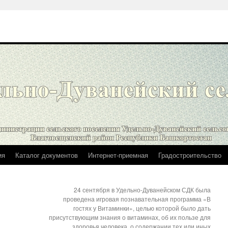
ия
Каталог документов
Интернет-приемная
Градостроительство
24 сентября в Удельно-Дуванейском СДК была
проведена игровая познавательная программа «В
гостях у Витаминки», целью которой было дать
присутствующим знания о витаминах, об их пользе для
здоровья человека, о содержании тех или иных