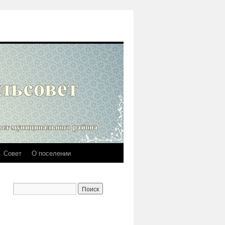
Совет
О поселении