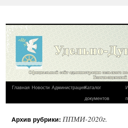
Перейти
Главная
Новости
Администрация
Каталог
И
к
документов
содержимому
ППМИ-2020г.
Архив рубрики: