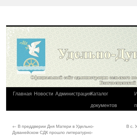
Перейти
Главная
Новости
Администрация
Каталог
И
к
документов
содержимому
←
В преддверии Дня Матери в Удельно-
В с.
Дуванейском СДК прошло литературно-