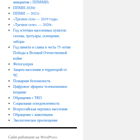
инициатив ( ППММИ)
ППМИ-2020г.
ППМИ — 2021г.
«Трезвое село — 2019 года»
«Трезвое село» — 2020г.
Год эстетики населенных пунктов:
газоны, тротуары, освещение,
заборы
Год памяти и славы в честь 75-летия
Победы в Великой Отечественной
войне
Фотогалерея
Защита населения и территорий от
ЧС
Пожарная безопасность
Цифровое эфирное телевизионное
вещание
Обращение с ТКО
Социальная осведомленность
Всероссийская перепись населения
Обращение с животными
Экологическое просвещение
Сайт работает на WordPress.