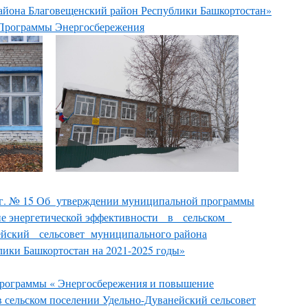
айона Благовещенский район Республики Башкортостан»
Программы Энергосбережения
21г. № 15 Об утверждении муниципальной программы
ие энергетической эффективности в сельском
ский сельсовет муниципального района
ики Башкортостан на 2021-2025 годы»
рограммы « Энергосбережения и повышение
в сельском поселении Удельно-Дуванейский сельсовет