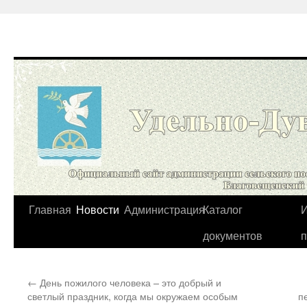
Перейти
Главная
Новости
Администрация
Каталог
И
к
документов
содержимому
←
День пожилого человека – это добрый и
светлый праздник, когда мы окружаем особым
п