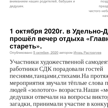
вниманием наших родителей, бабушек и
позд
дедушек.
празд
чистого неб
нач
1 октября 2020г. в Удельно
прошёл вечер отдыха «Глав
стареть».
Опубликовано
5 октября, 2020
автором
Игорь Расторгуев
Участники художественной самодея
работники СДК порадовали гостей
песнями,танцами,стихами.На протя
мероприятия звучали тёплые слова п
людей «золотого» возраста.Наши «
дедушки отвечали на вопросы викто
загадки, принимали участие в конку