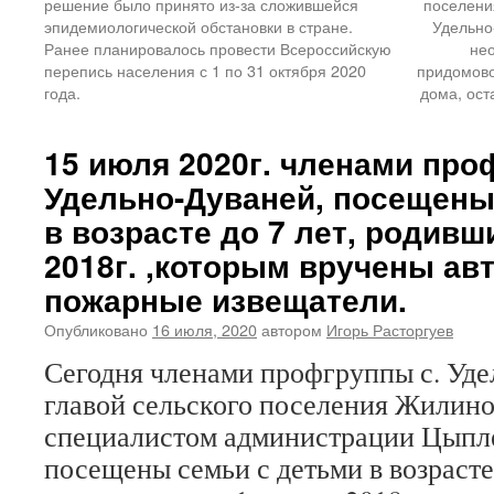
решение было принято из-за сложившейся
поселения
эпидемиологической обстановки в стране.
Удельно
Ранее планировалось провести Всероссийскую
не
перепись населения с 1 по 31 октября 2020
придомово
года.
дома, ост
15 июля 2020г. членами про
Удельно-Дуваней, посещены
в возрасте до 7 лет, родивш
2018г. ,которым вручены а
пожарные извещатели.
Опубликовано
16 июля, 2020
автором
Игорь Расторгуев
Сегодня членами профгруппы с. Уде
главой сельского поселения Жилино
специалистом администрации Цыпле
посещены семьи с детьми в возрасте 