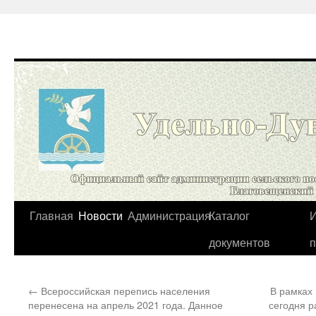
Перейти
Главная
Новости
Администрация
Каталог
И
к
документов
содержимому
←
Всероссийская перепись населения
В рамках 
перенесена на апрель 2021 года. Данное
сегодня р