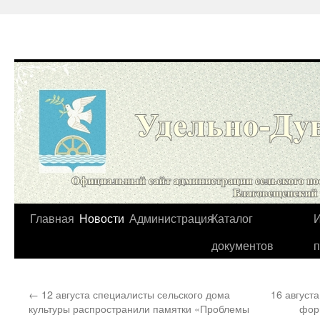
Перейти
Главная
Новости
Администрация
Каталог
И
к
документов
содержимому
←
12 августа специалисты сельского дома
16 август
культуры распространили памятки «Проблемы
фор