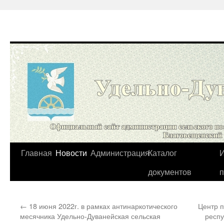
Перейти
Главная
Новости
Администрация
Каталог
И
к
документов
содержимому
←
18 июня 2022г. в рамках антинаркотического
Центр 
месячника Удельно-Дуванейская сельская
респу