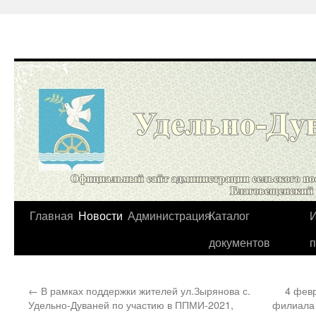
Перейти
Главная
Новости
Администрация
Каталог
И
к
документов
содержимому
←
В рамках поддержки жителей ул.Зырянова с.
4 февр
Удельно-Дуваней по участию в ППМИ-2021,
филиала