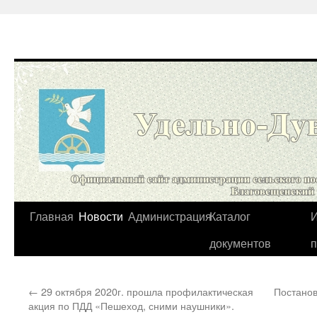
Перейти
Главная
Новости
Администрация
Каталог
И
к
документов
содержимому
←
29 октября 2020г. прошла профилактическая
Постанов
акция по ПДД «Пешеход, сними наушники».