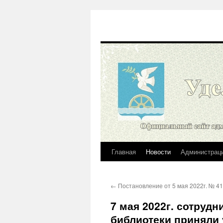
Главная
Новости
Администрац
Перейти
к
←
Постановление от 5 мая 2022г. № 4
содержимому
7 мая 2022г. сотруд
библиотеки приняли 