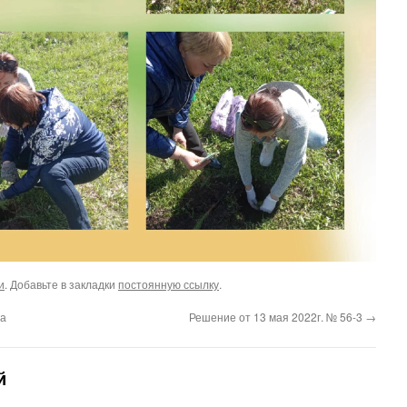
и
. Добавьте в закладки
постоянную ссылку
.
1а
Решение от 13 мая 2022г. № 56-3
→
й