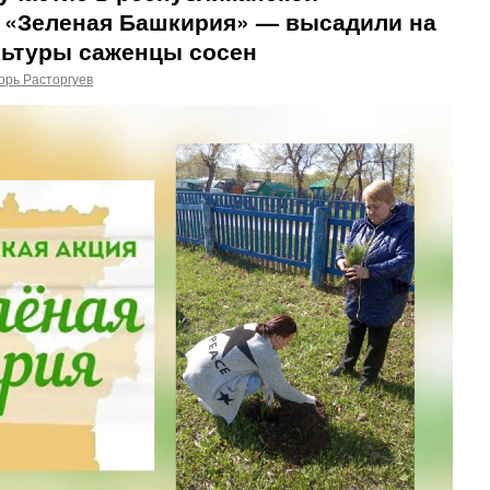
и «Зеленая Башкирия» — высадили на
льтуры саженцы сосен
орь Расторгуев