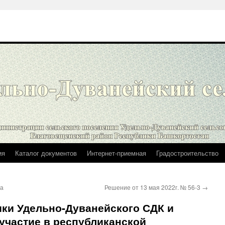
ия
Каталог документов
Интернет-приемная
Градостроительство
1а
Решение от 13 мая 2022г. № 56-3
→
ники Удельно-Дуванейского СДК и
участие в республиканской