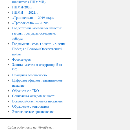
инициатив ( ППММИ)
ППМИ-2020г.
ППМИ — 2021г.
«Трезвое село — 2019 года»
«Трезвое село» — 2020г.
Год эстетики населенных пунктов:
газоны, тротуары, освещение,
заборы
Год памяти и славы в честь 75-летия
Победы в Великой Отечественной
войне
Фотогалерея
Защита населения и территорий от
ЧС
Пожарная безопасность
Цифровое эфирное телевизионное
вещание
Обращение с ТКО
Социальная осведомленность
Всероссийская перепись населения
Обращение с животными
Экологическое просвещение
Сайт работает на WordPress.