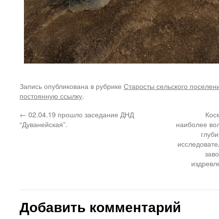
Запись опубликована в рубрике
Старосты сельского поселен
постоянную ссылку
.
←
02.04.19 прошло заседание ДНД
Кос
“Дуванейская”.
наиболее вол
глуби
исследовате
заво
издревл
Добавить комментарий