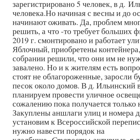
зарегистрировано 5 человек, в д. Ил
человека.Но начиная с весны и до о
начинают оживать. Да, проблем много
решить, а что -то требует больших ф
2019 г. смонтировано и работает ули
Яблочный, приобретены контейнера,
собрании решили, что они им не нуж
завалено. Но и к жителям есть вопр
стоят не облагороженные, заросли б
песок около домов. В д. Ильинский в
планируем провести уличное освеще
сожалению пока получается только 
Закуплены аншлаги улиц и номера д
установим к Всероссийской перепис
нужно навести порядок на
кладбище.
Старосты
активные, я д