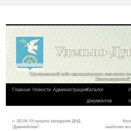
Перейти
Главная
Новости
Администрация
Каталог
И
к
документов
содержимому
←
02.04.19 прошло заседание ДНД
Кос
“Дуванейская”.
наиболее вол