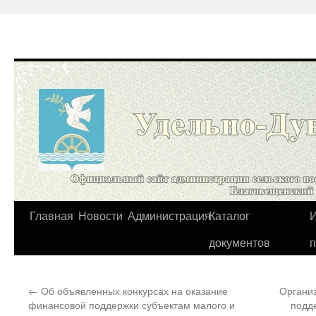
Перейти
Главная
Новости
Администрация
Каталог
И
к
документов
содержимому
←
Об объявленных конкурсах на оказание
Органи
финансовой поддержки субъектам малого и
подд