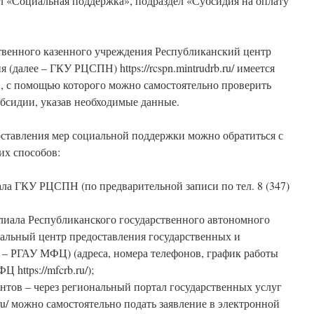
л «Социальная поддержка», подраздел «Субсидия на оплату
твенного казенного учреждения Республиканский центр
(далее – ГКУ РЦСПН) https://rcspn.mintrudrb.ru/ имеется
, с помощью которого можно самостоятельно проверить
убсидии, указав необходимые данные.
оставления мер социальной поддержки можно обратиться с
их способов:
ла ГКУ РЦСПН (по предварительной записи по тел. 8 (347)
лиала Республиканского государственного автономного
льный центр предоставления государственных и
 – РГАУ МФЦ) (адреса, номера телефонов, график работы
https://mfcrb.ru/);
нтов – через региональный портал государственных услуг
an.ru/ можно самостоятельно подать заявление в электронной