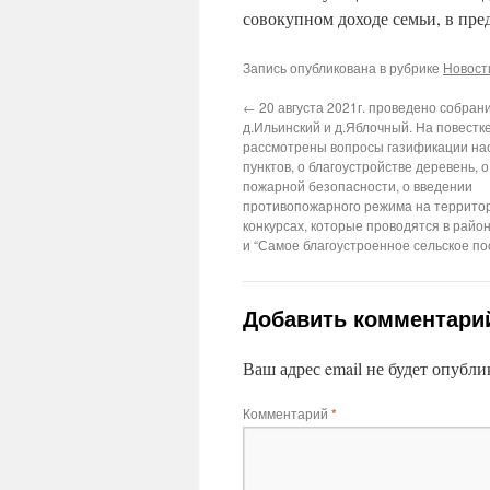
совокупном доходе семьи, в пре
Запись опубликована в рубрике
Новост
←
20 августа 2021г. проведено собран
д.Ильинский и д.Яблочный. На повестк
рассмотрены вопросы газификации на
пунктов, о благоустройстве деревень, 
пожарной безопасности, о введении
противопожарного режима на территор
конкурсах, которые проводятся в рай
и “Самое благоустроенное сельское по
Добавить комментари
Ваш адрес email не будет опубли
Комментарий
*