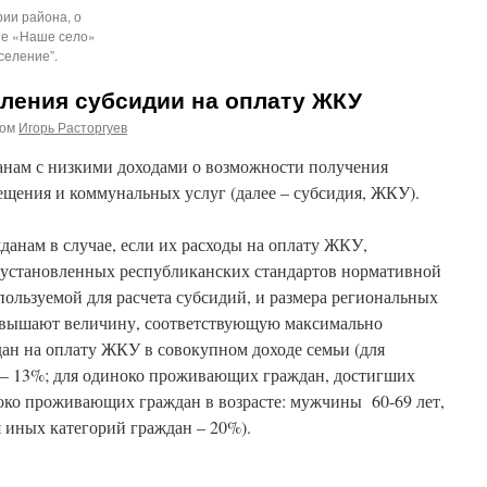
ии района, о
оне «Наше село»
селение”.
ления субсидии на оплату ЖКУ
ром
Игорь Расторгуев
ам с низкими доходами о возможности получения
ещения и коммунальных услуг (далее – субсидия, ЖКУ).
анам в случае, если их расходы на оплату ЖКУ,
а установленных республиканских стандартов нормативной
ользуемой для расчета субсидий, и размера региональных
евышают величину, соответствующую максимально
ан на оплату ЖКУ в совокупном доходе семьи (для
 – 13%; для одиноко проживающих граждан, достигших
иноко проживающих граждан в возрасте: мужчины 60-69 лет,
я иных категорий граждан – 20%).