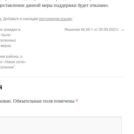
доставлении данной меры поддержки будет отказано.
и
. Добавьте в закладки
постоянную ссылку
.
ие граждан в
Решение № 39-1 от 30.09.2021г.
→
е были
селенных
о мерах
ии района, о
оне «Наше село»
селение”.
й
*
кован.
Обязательные поля помечены