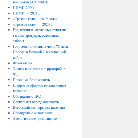
инициатив ( ППММИ)
ППМИ-2020г.
ППМИ — 2021г.
«Трезвое село — 2019 года»
«Трезвое село» — 2020г.
Год эстетики населенных пунктов:
газоны, тротуары, освещение,
заборы
Год памяти и славы в честь 75-летия
Победы в Великой Отечественной
войне
Фотогалерея
Защита населения и территорий от
ЧС
Пожарная безопасность
Цифровое эфирное телевизионное
вещание
Обращение с ТКО
Социальная осведомленность
Всероссийская перепись населения
Обращение с животными
Экологическое просвещение