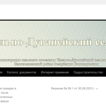
ия
Каталог документов
Интернет-приемная
Градостроительство
ие граждан в
Решение № 39-1 от 30.09.2021г.
→
е были
селенных
о мерах