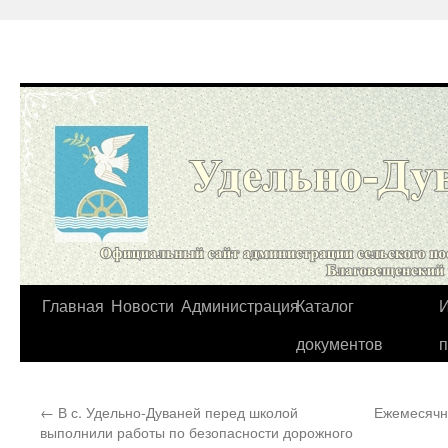
Перейти
Главная
Новости
Администрация
Каталог
И
к
документов
содержимому
←
В с. Удельно-Дуваней перед школой
Ежемесячна
выполнили работы по безопасности дорожного