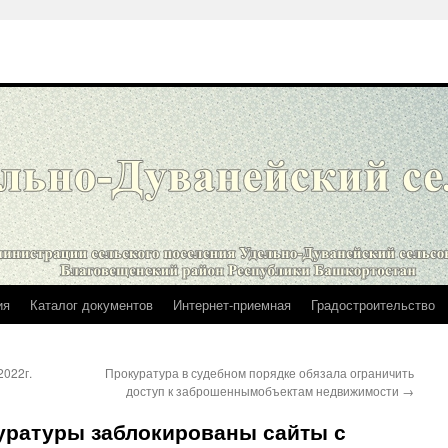
ия
Каталог документов
Интернет-приемная
Градостроительство
2022г.
Прокуратура в судебном порядке обязала ограничить
доступ к заброшеннымобъектам недвижимости
→
уратуры заблокированы сайты с