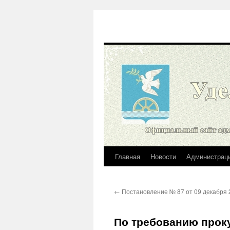
Главная
Новости
Администрац
Перейти
к
←
Постановление № 87 от 09 декабря 
содержимому
По требованию прок