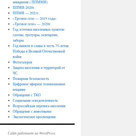
инициатив ( ППММИ)
ППМИ-2020г.
ППМИ — 2021г.
«Трезвое село — 2019 года»
«Трезвое село» — 2020г.
Год эстетики населенных пунктов:
газоны, тротуары, освещение,
заборы
Год памяти и славы в честь 75-летия
Победы в Великой Отечественной
войне
Фотогалерея
Защита населения и территорий от
ЧС
Пожарная безопасность
Цифровое эфирное телевизионное
вещание
Обращение с ТКО
Социальная осведомленность
Всероссийская перепись населения
Обращение с животными
Экологическое просвещение
Сайт работает на WordPress.