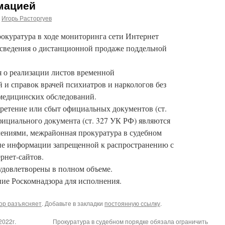
мацией
Игорь Расторгуев
окуратура в ходе мониторинга сети Интернет
 сведения о дистанционной продаже поддельной
 о реализации листов временной
 и справок врачей психиатров и наркологов без
медицинских обследований.
бретение или сбыт официальных документов (ст.
фициального документа (ст. 327 УК РФ) являются
ениями, межрайонная прокуратура в судебном
ие информации запрещенной к распространению с
рнет-сайтов.
удовлетворены в полном объеме.
ие Роскомнадзора для исполнения.
ор разъясняет
. Добавьте в закладки
постоянную ссылку
.
2022г.
Прокуратура в судебном порядке обязала ограничить