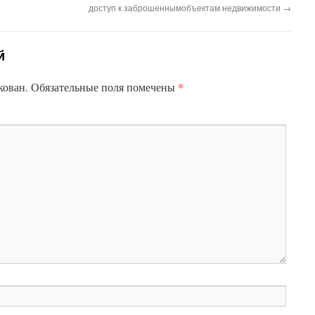
доступ к заброшеннымобъектам недвижимости
→
й
*
кован.
Обязательные поля помечены