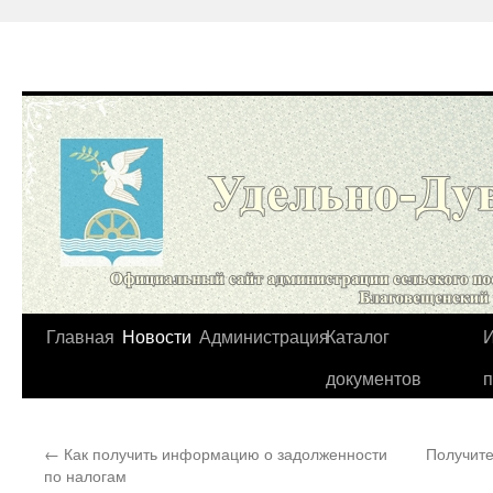
Перейти
Главная
Новости
Администрация
Каталог
И
к
документов
содержимому
←
Как получить информацию о задолженности
Получит
по налогам