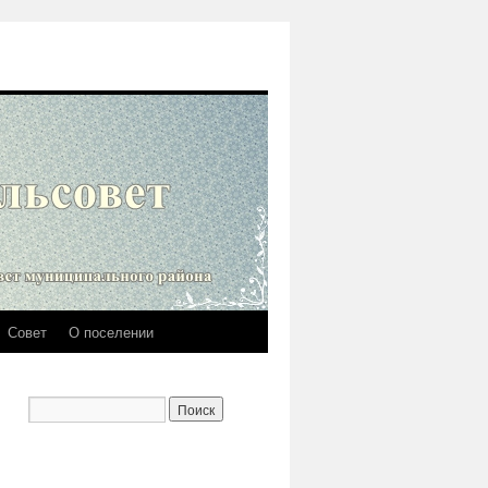
Совет
О поселении