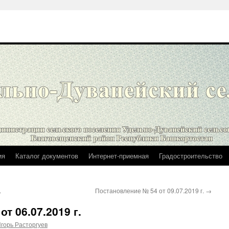
ия
Каталог документов
Интернет-приемная
Градостроительство
.
Постановление № 54 от 09.07.2019 г.
→
т 06.07.2019 г.
горь Расторгуев