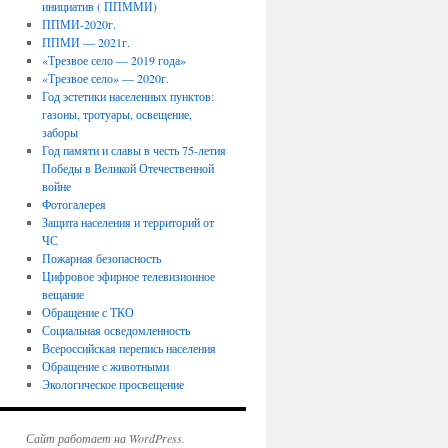
инициатив ( ППММИ)
ППМИ-2020г.
ППМИ — 2021г.
«Трезвое село — 2019 года»
«Трезвое село» — 2020г.
Год эстетики населенных пунктов:
газоны, тротуары, освещение,
заборы
Год памяти и славы в честь 75-летия
Победы в Великой Отечественной
войне
Фотогалерея
Защита населения и территорий от
ЧС
Пожарная безопасность
Цифровое эфирное телевизионное
вещание
Обращение с ТКО
Социальная осведомленность
Всероссийская перепись населения
Обращение с животными
Экологическое просвещение
Сайт работает на WordPress.