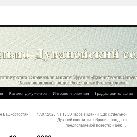
ия
Каталог документов
Интернет-приемная
Градостроительство
ке Башкортостан
17.07.2020 г. в 18:00 часов в здании СДК с.Удельно-
Дуваней состоится собрание граждан с
предполагаемой повесткой дня:
→