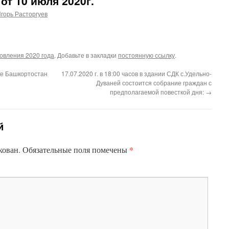
от 10 июля 2020г.
горь Расторгуев
овления 2020 года
. Добавьте в закладки
постоянную ссылку
.
ке Башкортостан
17.07.2020 г. в 18:00 часов в здании СДК с.Удельно-
Дуваней состоится собрание граждан с
предполагаемой повесткой дня:
→
й
*
кован.
Обязательные поля помечены