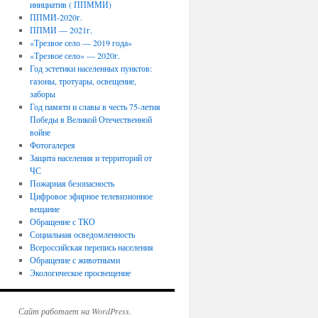
инициатив ( ППММИ)
ППМИ-2020г.
ППМИ — 2021г.
«Трезвое село — 2019 года»
«Трезвое село» — 2020г.
Год эстетики населенных пунктов:
газоны, тротуары, освещение,
заборы
Год памяти и славы в честь 75-летия
Победы в Великой Отечественной
войне
Фотогалерея
Защита населения и территорий от
ЧС
Пожарная безопасность
Цифровое эфирное телевизионное
вещание
Обращение с ТКО
Социальная осведомленность
Всероссийская перепись населения
Обращение с животными
Экологическое просвещение
Сайт работает на WordPress.