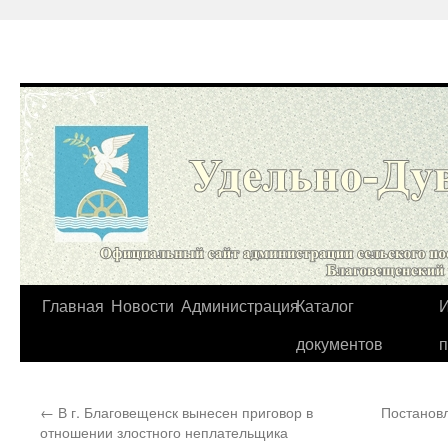
Перейти
Главная
Новости
Администрация
Каталог
И
к
документов
содержимому
←
В г. Благовещенск вынесен приговор в
Постановл
отношении злостного неплательщика