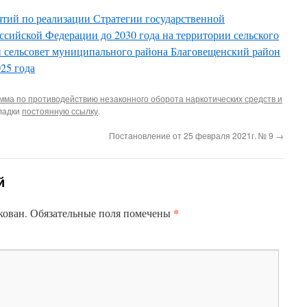
тий по реализации Стратегии государственной
ссийской Федерации до 2030 года на территории сельского
 сельсовет муниципального района Благовещенский район
25 года
мма по противодействию незаконного оборота наркотических средств и
кладки
постоянную ссылку
.
Постановление от 25 февраля 2021г. № 9
→
й
*
кован.
Обязательные поля помечены