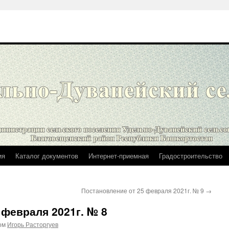
ия
Каталог документов
Интернет-приемная
Градостроительство
Постановление от 25 февраля 2021г. № 9
→
 февраля 2021г. № 8
ом
Игорь Расторгуев