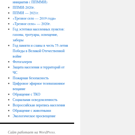
инициатив ( ППММИ)
ППМИ-2020г.
ППМИ — 2021г.
«Трезвое село — 2019 года»
«Трезвое село» — 2020г.
Год эстетики населенных пунктов:
газоны, тротуары, освещение,
заборы
Год памяти и славы в честь 75-летия
Победы в Великой Отечественной
войне
Фотогалерея
Защита населения и территорий от
ЧС
Пожарная безопасность
Цифровое эфирное телевизионное
вещание
Обращение с ТКО
Социальная осведомленность
Всероссийская перепись населения
Обращение с животными
Экологическое просвещение
Сайт работает на WordPress.