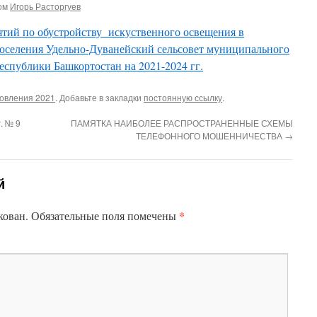
ом
Игорь Расторгуев
тий по обустройству искуственного освещения в
поселения Удельно-Дуванейский сельсовет муниципального
еспублики Башкортостан на 2021-2024 гг.
овления 2021
. Добавьте в закладки
постоянную ссылку
.
. № 9
ПАМЯТКА НАИБОЛЕЕ РАСПРОСТРАНЕННЫЕ СХЕМЫ
ТЕЛЕФОННОГО МОШЕННИЧЕСТВА
→
й
*
кован.
Обязательные поля помечены