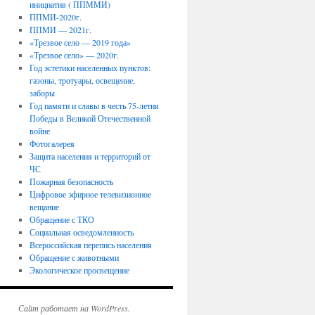
инициатив ( ППММИ)
ППМИ-2020г.
ППМИ — 2021г.
«Трезвое село — 2019 года»
«Трезвое село» — 2020г.
Год эстетики населенных пунктов:
газоны, тротуары, освещение,
заборы
Год памяти и славы в честь 75-летия
Победы в Великой Отечественной
войне
Фотогалерея
Защита населения и территорий от
ЧС
Пожарная безопасность
Цифровое эфирное телевизионное
вещание
Обращение с ТКО
Социальная осведомленность
Всероссийская перепись населения
Обращение с животными
Экологическое просвещение
Сайт работает на WordPress.