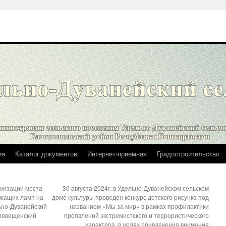
ия
Каталог документов
Интернет-приемная
Градостроительство
низации места
30 августа 2024г. в Удельно-Дуванейском сельском
жащих ламп на
доме культуры проведен конкурс детского рисунка под
ьно-Дуванейский
названием «Мы за мир» в рамках профилактики
аговещенский
проявлений экстремистского и террористического
характера, в целях привлечения внимания