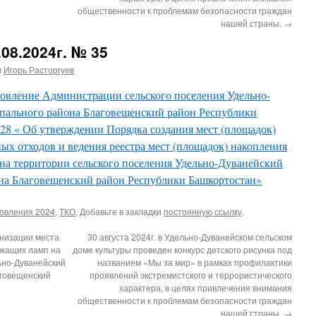
общественности к проблемам безопасности граждан
нашей страны.
→
08.2024г. № 35
м
Игорь Расторгуев
овление Администрации сельского поселения Удельно-
пального района Благовещенский район Республики
 28 « Об утверждении Порядка создания мест (площадок)
ых отходов и ведения реестра мест (площадок) накопления
на территории сельского поселения Удельно-Дуванейский
на Благовещенский район Республики Башкортостан»
овления 2024
,
ТКО
. Добавьте в закладки
постоянную ссылку
.
низации места
30 августа 2024г. в Удельно-Дуванейском сельском
жащих ламп на
доме культуры проведен конкурс детского рисунка под
ьно-Дуванейский
названием «Мы за мир» в рамках профилактики
аговещенский
проявлений экстремистского и террористического
характера, в целях привлечения внимания
общественности к проблемам безопасности граждан
нашей страны.
→