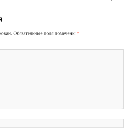
й
*
кован.
Обязательные поля помечены