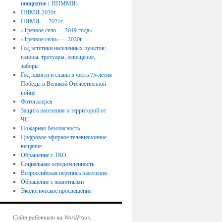
инициатив ( ППММИ)
ППМИ-2020г.
ППМИ — 2021г.
«Трезвое село — 2019 года»
«Трезвое село» — 2020г.
Год эстетики населенных пунктов:
газоны, тротуары, освещение,
заборы
Год памяти и славы в честь 75-летия
Победы в Великой Отечественной
войне
Фотогалерея
Защита населения и территорий от
ЧС
Пожарная безопасность
Цифровое эфирное телевизионное
вещание
Обращение с ТКО
Социальная осведомленность
Всероссийская перепись населения
Обращение с животными
Экологическое просвещение
Сайт работает на WordPress.