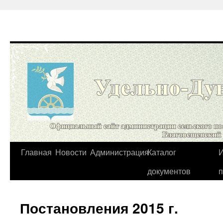
Перейти
Главная
Новости
Администрация
Каталог
И
к
документов
содержимому
Постановления 2015 г.