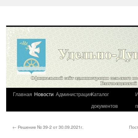
Перейти
Главная
Новости
Администрация
Каталог
И
к
документов
содержимому
←
Решение № 39-2 от 30.09.2021г.
Пос