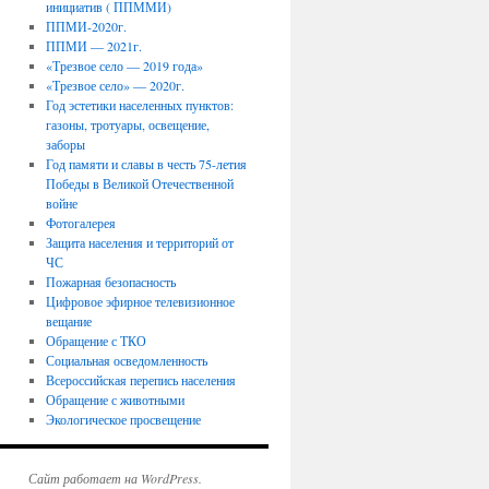
инициатив ( ППММИ)
ППМИ-2020г.
ППМИ — 2021г.
«Трезвое село — 2019 года»
«Трезвое село» — 2020г.
Год эстетики населенных пунктов:
газоны, тротуары, освещение,
заборы
Год памяти и славы в честь 75-летия
Победы в Великой Отечественной
войне
Фотогалерея
Защита населения и территорий от
ЧС
Пожарная безопасность
Цифровое эфирное телевизионное
вещание
Обращение с ТКО
Социальная осведомленность
Всероссийская перепись населения
Обращение с животными
Экологическое просвещение
Сайт работает на WordPress.