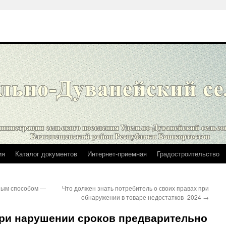
ия
Каталог документов
Интернет-приемная
Градостроительство
ным способом —
Что должен знать потребитель о своих правах при
обнаружении в товаре недостатков -2024
→
при нарушении сроков предварительно