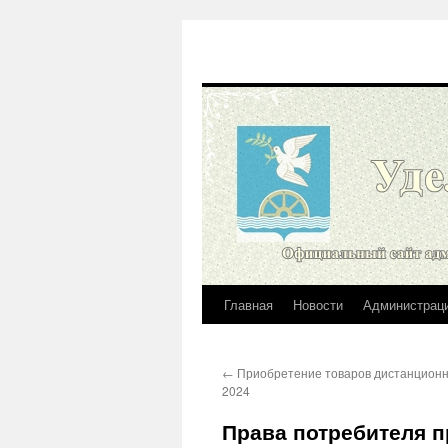
Главная
Новости
Администрац
Перейти
к
←
Приобретение товаров дистанцион
содержимому
2024
Права потребителя 