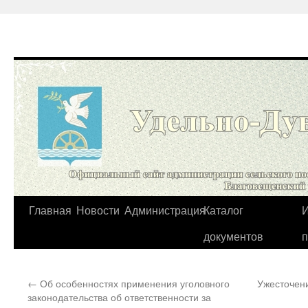
Перейти
Главная
Новости
Администрация
Каталог
И
к
документов
содержимому
←
Об особенностях применения уголовного
Ужесточени
законодательства об ответственности за