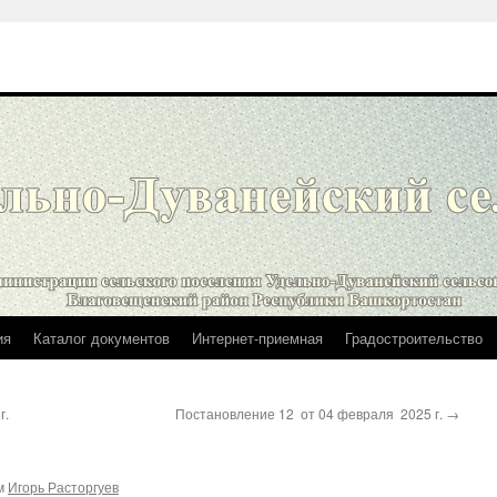
ия
Каталог документов
Интернет-приемная
Градостроительство
г.
Постановление 12 от 04 февраля 2025 г.
→
м
Игорь Расторгуев