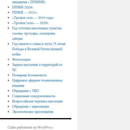
инициатив ( ППММИ)
ППМИ-2020г.
ППМИ — 2021г.
«Трезвое село — 2019 года»
«Трезвое село» — 2020г.
Год эстетики населенных пунктов:
газоны, тротуары, освещение,
заборы
Год памяти и славы в честь 75-летия
Победы в Великой Отечественной
войне
Фотогалерея
Защита населения и территорий от
ЧС
Пожарная безопасность
Цифровое эфирное телевизионное
вещание
Обращение с ТКО
Социальная осведомленность
Всероссийская перепись населения
Обращение с животными
Экологическое просвещение
Сайт работает на WordPress.