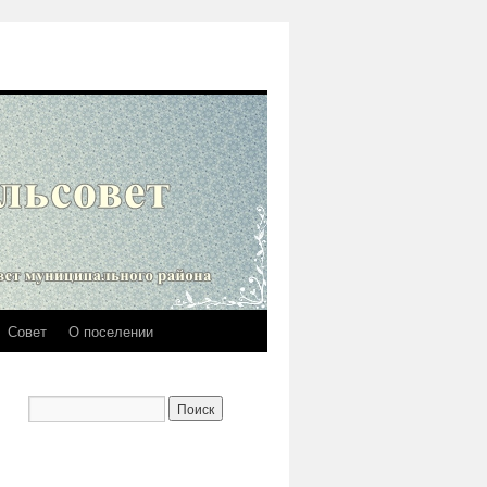
Совет
О поселении