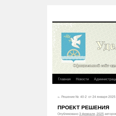
Главная
Новости
Администрац
Перейти
к
←
Решение № 40-2 от 24 января 2025 
содержимому
ПРОЕКТ РЕШЕНИЯ
Опубликовано
3 февраля, 2025
авторо