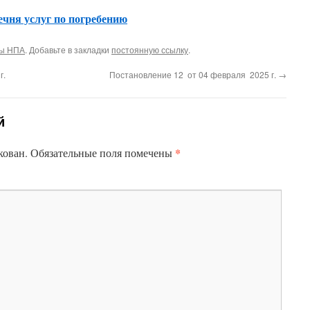
ечня услуг по погребению
ты НПА
. Добавьте в закладки
постоянную ссылку
.
г.
Постановление 12 от 04 февраля 2025 г.
→
й
*
кован.
Обязательные поля помечены