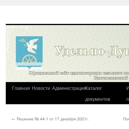
Перейти
Главная
Новости
Администрация
Каталог
И
к
документов
содержимому
←
Решение № 44-1 от 17 декабря 2021г.
По