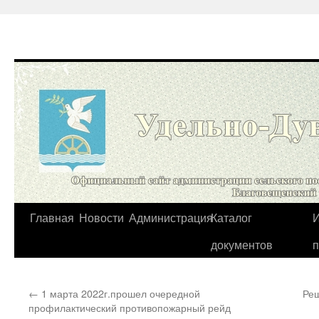
Перейти
Главная
Новости
Администрация
Каталог
И
к
документов
содержимому
←
1 марта 2022г.прошел очередной
Реш
профилактический противопожарный рейд