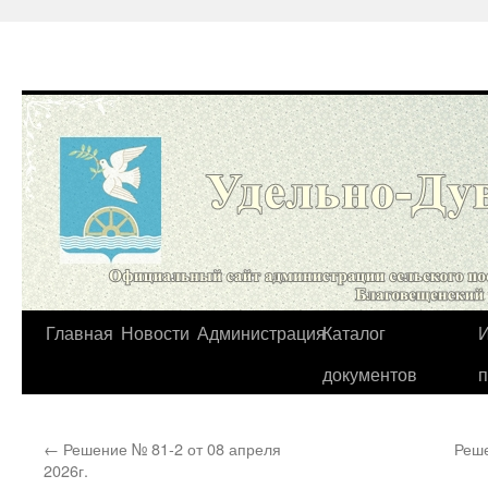
Перейти
Главная
Новости
Администрация
Каталог
И
к
документов
содержимому
←
Решение № 81-2 от 08 апреля
Реше
2026г.