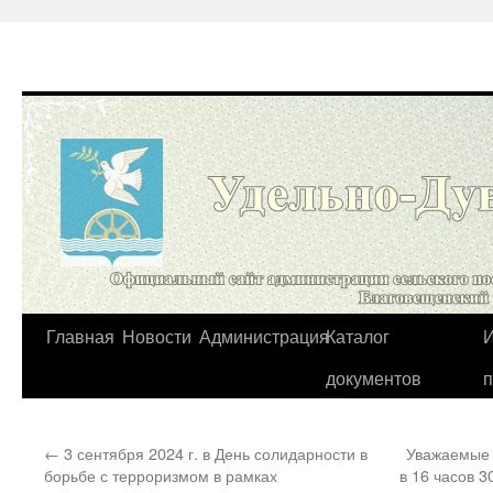
Перейти
Главная
Новости
Администрация
Каталог
И
к
документов
содержимому
←
3 сентября 2024 г. в День солидарности в
Уважаемые 
борьбе с терроризмом в рамках
в 16 часов 3